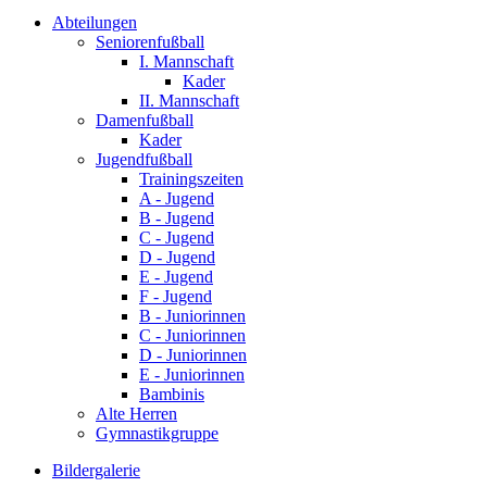
Abteilungen
Seniorenfußball
I. Mannschaft
Kader
II. Mannschaft
Damenfußball
Kader
Jugendfußball
Trainingszeiten
A - Jugend
B - Jugend
C - Jugend
D - Jugend
E - Jugend
F - Jugend
B - Juniorinnen
C - Juniorinnen
D - Juniorinnen
E - Juniorinnen
Bambinis
Alte Herren
Gymnastikgruppe
Bildergalerie