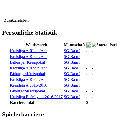
Zusatzangaben
Persönliche Statistik
Wettbewerb
Mannschaft
Kreisliga A Rhein/Ahr
SG Baar I
-
-
Kreisliga A Rhein/Ahr
SG Baar I
-
-
Bitburger-Kreispokal
SG Baar I
-
-
Kreisliga A Rhein/Ahr
SG Baar I
-
-
Bitburger-Kreispokal
SG Baar I
-
-
Kreisliga A Rhein/Ahr
SG Baar I
-
-
Kreisliga A 2015/2016
SG Baar I
-
-
Bitburger-Kreispokal
SG Baar I
-
-
Kreisliga B -Mayen- 2016/2017
SG Baar I
-
-
Karriere total
0
-
Spielerkarriere