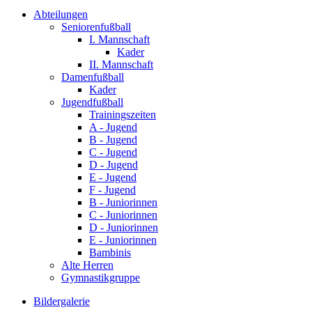
Abteilungen
Seniorenfußball
I. Mannschaft
Kader
II. Mannschaft
Damenfußball
Kader
Jugendfußball
Trainingszeiten
A - Jugend
B - Jugend
C - Jugend
D - Jugend
E - Jugend
F - Jugend
B - Juniorinnen
C - Juniorinnen
D - Juniorinnen
E - Juniorinnen
Bambinis
Alte Herren
Gymnastikgruppe
Bildergalerie