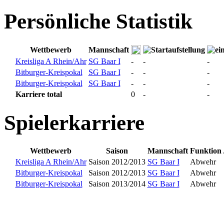
Persönliche Statistik
Wettbewerb
Mannschaft
Kreisliga A Rhein/Ahr
SG Baar I
-
-
-
Bitburger-Kreispokal
SG Baar I
-
-
-
Bitburger-Kreispokal
SG Baar I
-
-
-
Karriere total
0
-
-
Spielerkarriere
Wettbewerb
Saison
Mannschaft
Funktion /
Kreisliga A Rhein/Ahr
Saison 2012/2013
SG Baar I
Abwehr
Bitburger-Kreispokal
Saison 2012/2013
SG Baar I
Abwehr
Bitburger-Kreispokal
Saison 2013/2014
SG Baar I
Abwehr