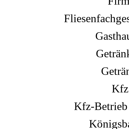
Firm
Fliesenfachge
Gastha
Geträn
Geträ
Kfz
Kfz-Betrieb
Königsba