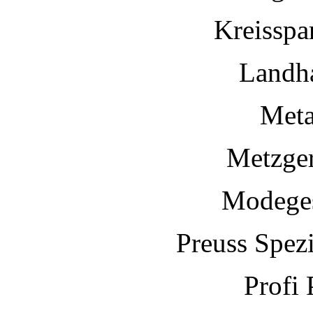
Kreisspa
Landh
Meta
Metzger
Modeges
Preuss Spez
Profi