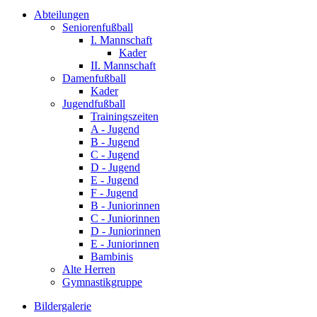
Abteilungen
Seniorenfußball
I. Mannschaft
Kader
II. Mannschaft
Damenfußball
Kader
Jugendfußball
Trainingszeiten
A - Jugend
B - Jugend
C - Jugend
D - Jugend
E - Jugend
F - Jugend
B - Juniorinnen
C - Juniorinnen
D - Juniorinnen
E - Juniorinnen
Bambinis
Alte Herren
Gymnastikgruppe
Bildergalerie