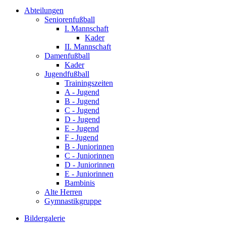
Abteilungen
Seniorenfußball
I. Mannschaft
Kader
II. Mannschaft
Damenfußball
Kader
Jugendfußball
Trainingszeiten
A - Jugend
B - Jugend
C - Jugend
D - Jugend
E - Jugend
F - Jugend
B - Juniorinnen
C - Juniorinnen
D - Juniorinnen
E - Juniorinnen
Bambinis
Alte Herren
Gymnastikgruppe
Bildergalerie